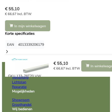
€ 55,10
€ 66,67 Incl. BTW
In mijn winkelwagen
Korte specificaties
EAN
4013339206179
€ 55,10
Oplossingen
In winkelwag
€ 66,67 Incl. BTW
Installatie
GKU 133-78T70 VW
Verlichting
WANDKANAAL L=2 pr p/m
Lichtplan
Reparatie
Mogelijkheden
Showroom
Groothandel
Wij bedienen