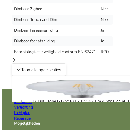
Dimbaar Zigbee
Nee
Dimbaar Touch and Dim
Nee
Dimbaar faseaansnijding
Ja
Dimbaar faseafsnijding
Ja
Fotobiologische veiligheid conform EN 62471
RG0
Toon alle specificaties
Oplossingen
LED E27 Fila Globe G125x180 230V 450Lm 4.5W 827 AC C
Installatie
Verlichting
Lichtplan
Reparatie
Mogelijkheden