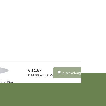
€ 11,57
In winkelwagen
€ 14,00 Incl. BTW
lear Dim