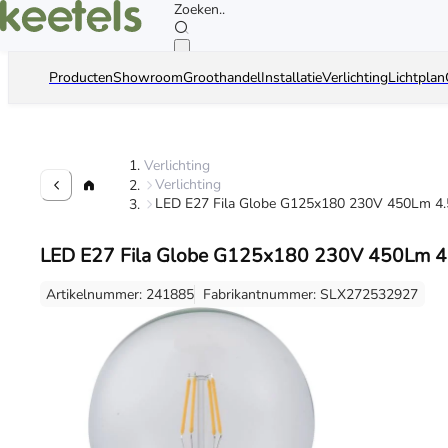
Zoeken..
Producten
Showroom
Groothandel
Installatie
Verlichting
Lichtplan
Verlichting
Verlichting
LED E27 Fila Globe G125x180 230V 450Lm 4
LED E27 Fila Globe G125x180 230V 450Lm 4
Artikelnummer: 241885
Fabrikantnummer: SLX272532927