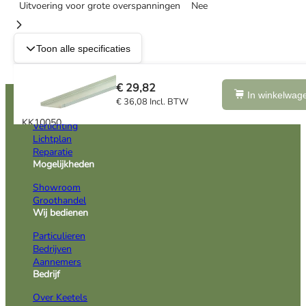
Uitvoering voor grote overspanningen
Nee
Toon alle specificaties
€ 29,82
Oplossingen
In winkelwag
€ 36,08 Incl. BTW
Installatie
KK10050
Verlichting
KABELGOOT L=3M
Lichtplan
Reparatie
Mogelijkheden
Showroom
Groothandel
Wij bedienen
Particulieren
Bedrijven
Aannemers
Bedrijf
Over Keetels