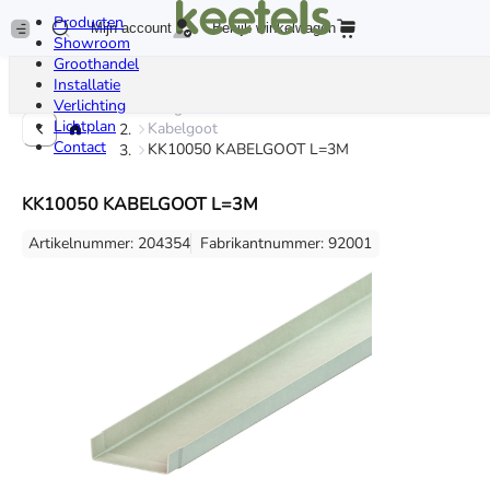
Producten
Mijn account
Bekijk winkelwagen
Showroom
Groothandel
Installatie
Verlichting
Kabelgoot
Lichtplan
Kabelgoot
Contact
KK10050 KABELGOOT L=3M
KK10050 KABELGOOT L=3M
Artikelnummer: 204354
Fabrikantnummer: 92001