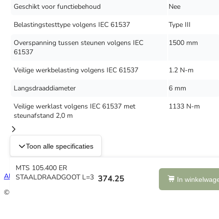
Geschikt voor functiebehoud
Nee
Belastingstesttype volgens IEC 61537
Type III
Overspanning tussen steunen volgens IEC
1500 mm
61537
Veilige werkbelasting volgens IEC 61537
1.2 N-m
Langsdraaddiameter
6 mm
Veilige werklast volgens IEC 61537 met
1133 N-m
steunafstand 2,0 m
Toon alle specificaties
MTS 105.400 ER
Algemene voorwaarden
·
Privacy
STAALDRAADGOOT L=3
374.25
In winkelwag
© 2026 - Eliteswitch